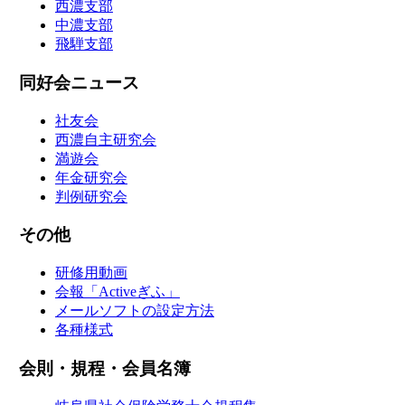
西濃支部
中濃支部
飛騨支部
同好会ニュース
社友会
西濃自主研究会
満遊会
年金研究会
判例研究会
その他
研修用動画
会報「Activeぎふ」
メールソフトの設定方法
各種様式
会則・規程・会員名簿