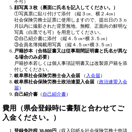
不可）
顔写真３枚（裏面に氏名を記入してください。）
①写真票に貼り付けて添付 （縦３㎝、横２.4㎝）
社会保険労務士証票に使用しますので、提出日の３ヵ
月以内に撮影された背景無地、無帽、正面向の鮮明な
写真（白黒でも可）を用意してください。
②自己紹介書に添付 （縦４.５㎝×横３.５㎝）
③会員名簿掲載用写真 （縦４.５㎝×横３.５㎝）
戸籍抄本（合格証書又は従事期間証明書と氏名が異な
る場合のみ必要）
戸籍抄本若しくは個人事項証明書又は改製原戸籍を添
付してください。
岐阜県社会保険労務士会入会届
（
入会届
）
岐阜県社会保険労務士政治連盟入会届
（
政治連盟入会
届
）
自己紹介書
（
自己紹介書
）
費用（県会登録時に書類と合わせてご
入金ください。）
登録免許税 30,000円
（収入印紙を社会保険労務士申請