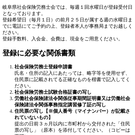
岐阜県社会保険労務士会では、毎週１回水曜日が登録受付日
となっております。
登録希望日（毎月１日）の前月２５日が属する週の水曜日ま
でに電話にてご予約の上、登録者本人が事務局までお越しく
ださい。
登録手数料、入会金、会費は、現金をご用意ください。
登録に必要な関係書類
社会保険労務士登録申請書
氏名・住所の記入にあたっては、略字等を使用せず、
住民票に記載されてる正確なものを楷書で記入してく
ださい。
社会保険労務士試験合格証書の写し
労働社会保険諸法令関係従事期間証明書又は労働社会
保険諸法令関係事務指定講習修了証の写し
住民票の写し【※個人番号（マイナンバー）が記載さ
れていないもの】
提出の日前３ヵ月以内に市町村から交付された「住民
票の写し」（原本）を添付してください。（コピーは