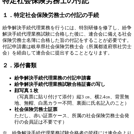
特定社会保険労務士の付記
１．特定社会保険労務士の付記の手続
紛争解決手続代理業務を行うには、特別研修を修了し、紛争
解決手続代理業務試験に合格した後に、連合会に備える社会
保険労務士名簿に合格した旨の付記をすることが必要です。
付記申請書は岐阜県社会保険労務士会（所属都道府県社労士
会）を経由して連合会に提出することとなります。
２．添付書類
紛争解決手続代理業務の付記申請書
紛争解決手続代理業務試験合格証書の写し
顔写真１枚
（写真票に貼り付けて添付）縦3 ㎝、横2.4㎝、背景無
地、無帽、白黒カラー不問、裏面に氏名記入のこと）
社会保険労務士証票
ただし、赤い証票ケース、所属の社会保険労務士会発
行の会員証は不要です）
※ 紛争解決手続代理業務試験合格者の皆様には連合会より