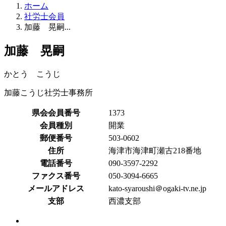
ホーム
社労士会員
加藤 晃嗣...
加藤 晃嗣
かとう こうじ
加藤こうじ社労士事務所
県会会員番号
1373
会員種別
開業
郵便番号
503-0602
住所
海津市海津町瀬古218番地
電話番号
090-3597-2292
ファクス番号
050-3094-6665
メールアドレス
kato-syaroushi＠ogaki-tv.ne.jp
支部
西濃支部